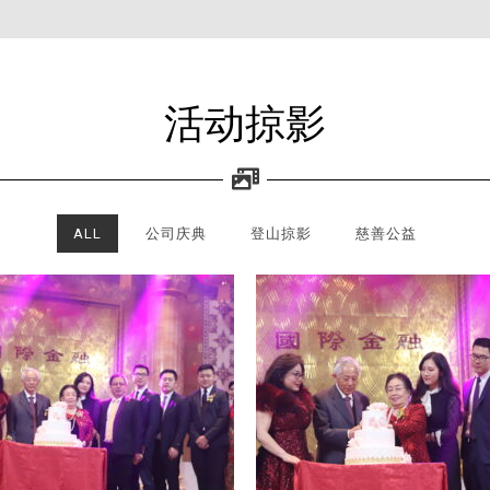
活动掠影
ALL
公司庆典
登山掠影
慈善公益